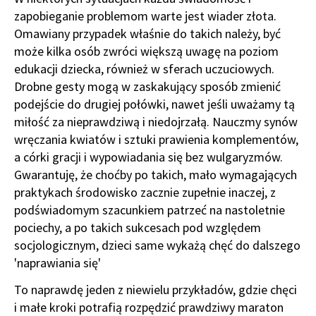
zapobieganie problemom warte jest wiader złota.
Omawiany przypadek właśnie do takich należy, być
może kilka osób zwróci większą uwagę na poziom
edukacji dziecka, również w sferach uczuciowych.
Drobne gesty mogą w zaskakujący sposób zmienić
podejście do drugiej połówki, nawet jeśli uważamy tą
miłość za nieprawdziwą i niedojrzałą. Nauczmy synów
wręczania kwiatów i sztuki prawienia komplementów,
a córki gracji i wypowiadania się bez wulgaryzmów.
Gwarantuję, że choćby po takich, mało wymagających
praktykach środowisko zacznie zupełnie inaczej, z
podświadomym szacunkiem patrzeć na nastoletnie
pociechy, a po takich sukcesach pod względem
socjologicznym, dzieci same wykażą chęć do dalszego
'naprawiania się'
To naprawdę jeden z niewielu przykładów, gdzie chęci
i małe kroki potrafią rozpędzić prawdziwy maraton