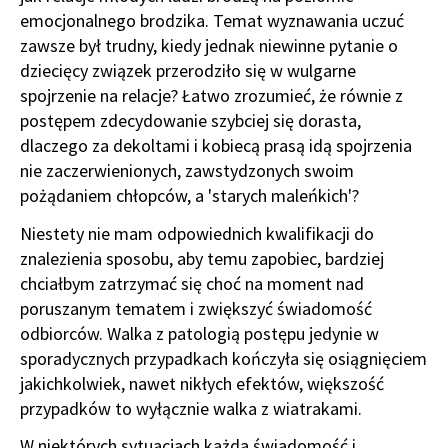
emocjonalnego brodzika. Temat wyznawania uczuć
zawsze był trudny, kiedy jednak niewinne pytanie o
dziecięcy związek przerodziło się w wulgarne
spojrzenie na relacje? Łatwo zrozumieć, że równie z
postępem zdecydowanie szybciej się dorasta,
dlaczego za dekoltami i kobiecą prasą idą spojrzenia
nie zaczerwienionych, zawstydzonych swoim
pożądaniem chłopców, a 'starych maleńkich'?
Niestety nie mam odpowiednich kwalifikacji do
znalezienia sposobu, aby temu zapobiec, bardziej
chciałbym zatrzymać się choć na moment nad
poruszanym tematem i zwiększyć świadomość
odbiorców. Walka z patologią postępu jedynie w
sporadycznych przypadkach kończyła się osiągnięciem
jakichkolwiek, nawet nikłych efektów, większość
przypadków to wyłącznie walka z wiatrakami.
W niektórych sytuacjach każda świadomość i