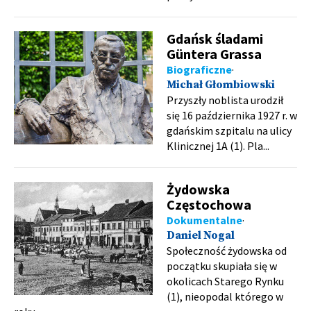
Gdańsk śladami
Güntera Grassa
Biograficzne
Michał Głombiowski
Przyszły noblista urodził
się 16 października 1927 r. w
gdańskim szpitalu na ulicy
Klinicznej 1A (1). Pla...
Żydowska
Częstochowa
Dokumentalne
Daniel Nogal
Społeczność żydowska od
początku skupiała się w
okolicach Starego Rynku
(1), nieopodal którego w