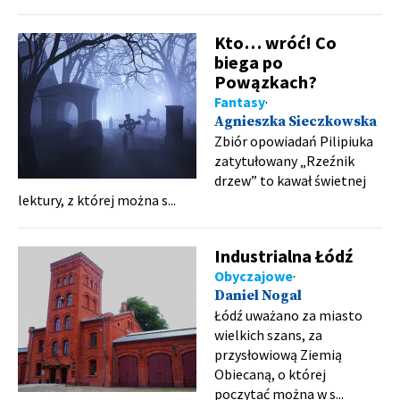
Kto… wróć! Co
biega po
Powązkach?
Fantasy
Agnieszka Sieczkowska
Zbiór opowiadań Pilipiuka
zatytułowany „Rzeźnik
drzew” to kawał świetnej
lektury, z której można s...
Industrialna Łódź
Obyczajowe
Daniel Nogal
Łódź uważano za miasto
wielkich szans, za
przysłowiową Ziemią
Obiecaną, o której
poczytać można w s...