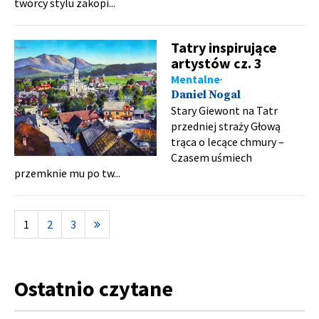
twórcy stylu zakopi...
Tatry inspirujące
artystów cz. 3
Mentalne
Daniel Nogal
Stary Giewont na Tatr
przedniej straży Głową
trąca o lecące chmury –
Czasem uśmiech
przemknie mu po tw...
1
2
3
Ostatnio czytane