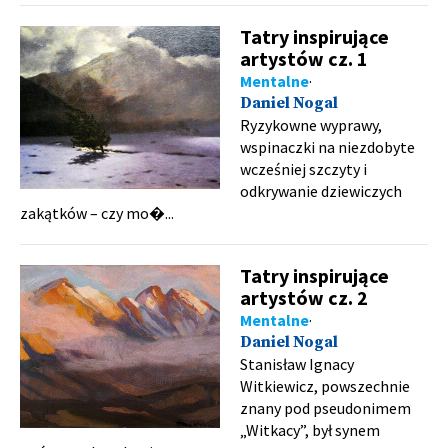
Tatry inspirujące
artystów cz. 1
Mentalne
Daniel Nogal
Ryzykowne wyprawy,
wspinaczki na niezdobyte
wcześniej szczyty i
odkrywanie dziewiczych
zakątków – czy mo�...
Tatry inspirujące
artystów cz. 2
Mentalne
Daniel Nogal
Stanisław Ignacy
Witkiewicz, powszechnie
znany pod pseudonimem
„Witkacy”, był synem