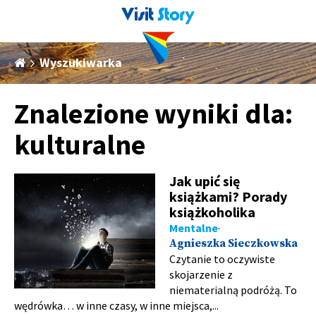
Wyszukiwarka
Znalezione wyniki dla:
kulturalne
Jak upić się
książkami? Porady
książkoholika
Mentalne
Agnieszka Sieczkowska
Czytanie to oczywiste
skojarzenie z
niematerialną podróżą. To
wędrówka… w inne czasy, w inne miejsca,...