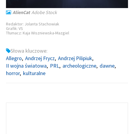
AlienCat
Adobe Stock
Redaktor: Jolanta Stachowiak
Grafik: VS
Tłumacz: Kaja Wiszniewska-Mazgiel
Słowa kluczowe:
Allegro
Andrzej Frycz
Andrzej Pilipiuk
II wojna światowa
PRL
archeologiczne
dawne
horror
kulturalne