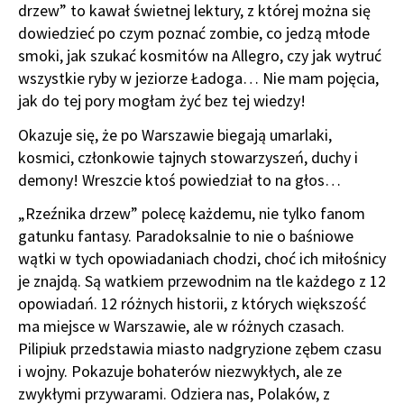
drzew” to kawał świetnej lektury, z której można się
dowiedzieć po czym poznać zombie, co jedzą młode
smoki, jak szukać kosmitów na Allegro, czy jak wytruć
wszystkie ryby w jeziorze Ładoga… Nie mam pojęcia,
jak do tej pory mogłam żyć bez tej wiedzy!
Okazuje się, że po Warszawie biegają umarlaki,
kosmici, członkowie tajnych stowarzyszeń, duchy i
demony! Wreszcie ktoś powiedział to na głos…
„Rzeźnika drzew” polecę każdemu, nie tylko fanom
gatunku fantasy. Paradoksalnie to nie o baśniowe
wątki w tych opowiadaniach chodzi, choć ich miłośnicy
je znajdą. Są watkiem przewodnim na tle każdego z 12
opowiadań. 12 różnych historii, z których większość
ma miejsce w Warszawie, ale w różnych czasach.
Pilipiuk przedstawia miasto nadgryzione zębem czasu
i wojny. Pokazuje bohaterów niezwykłych, ale ze
zwykłymi przywarami. Odziera nas, Polaków, z