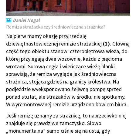
Daniel Nogal
Remiza strażacka czy średniowieczna strażnica?
Najpierw mamy okazję przyjrzeć się
dziewiętnastowiecznej remizie strażackiej
(1)
. Główną
część tego obiektu stanowi czteropiętrowa wieża, do
której przylegają dwie wozownie, każda z pięcioma
wrotami. Surowa cegła i wieńczące wieżę blanki
sprawiają, że remiza wygląda jak średniowieczna
strażnica, stojąca gdzieś na granicy królestwa. Na
podjeździe wyeksponowano żeliwną pompę sprzed
ponad stu lat, ale strażaków w środku nie spotkamy.
W wyremontowanej remizie urządzono bowiem biura.
Jeśli remizę uznamy za strażnicę, to naprzeciwko niej
znajduje się prawdziwe zamczysko. Słowo
„monumentalna” samo ciśnie się na usta, gdy