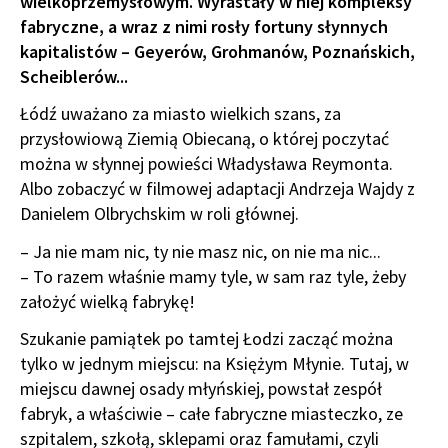
wielkoprzemysłowym. Wyrastały w niej kompleksy
fabryczne, a wraz z nimi rosły fortuny słynnych
kapitalistów – Geyerów, Grohmanów, Poznańskich,
Scheiblerów...
Łódź uważano za miasto wielkich szans, za
przysłowiową Ziemią Obiecaną, o której poczytać
można w słynnej powieści Władysława Reymonta.
Albo zobaczyć w filmowej adaptacji Andrzeja Wajdy z
Danielem Olbrychskim w roli głównej.
– Ja nie mam nic, ty nie masz nic, on nie ma nic...
– To razem właśnie mamy tyle, w sam raz tyle, żeby
założyć wielką fabrykę!
Szukanie pamiątek po tamtej Łodzi zacząć można
tylko w jednym miejscu: na Księżym Młynie. Tutaj, w
miejscu dawnej osady młyńskiej, powstał zespół
fabryk, a właściwie – całe fabryczne miasteczko, ze
szpitalem, szkołą, sklepami oraz famułami, czyli