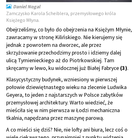
Daniel Nogal
Zamczysko Karola Scheiblera, przemysłowego króla
Księżego Młyna.
Obejrzeliśmy, co było do obejrzenia na Księżym Młynie,
zawracamy w stronę Kilińskiego. Nie kierujemy się
jednak z powrotem na dworzec, ale przez
skrzyżowanie przechodzimy prosto i idziemy dalej
ulicą Tymienieckiego aż do Piotrkowskiej. Tam
skręcamy w lewo, ku widocznej już Białej Fabryce
(3)
.
Klasycystyczny budynek, wzniesiony w pierwszej
połowie dziewiętnastego wieku na zlecenie Ludwika
Geyera, to jeden z najstarszych w Polsce zabytków
przemysłowej architektury. Warto wiedzieć, że
mieściła się w nim pierwsza w Łodzi mechaniczna
tkalnia, napędzana przez maszynę parową.
A co mieści się dziś? Nie, nie lofty ani biura, lecz coś o
wiele ciekawszego, przynajmniej z punktu widzenia