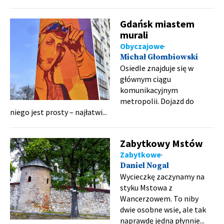
Gdańsk miastem
murali
Obyczajowe
Michał Głombiowski
Osiedle znajduje się w
głównym ciągu
komunikacyjnym
metropolii. Dojazd do
niego jest prosty – najłatwi...
Zabytkowy Mstów
Zabytkowe
Daniel Nogal
Wycieczkę zaczynamy na
styku Mstowa z
Wancerzowem. To niby
dwie osobne wsie, ale tak
naprawdę jedna płynnie...