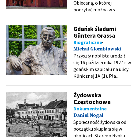
Obiecaną, o której
poczytać można w s...
Gdańsk śladami
Güntera Grassa
Biograficzne
Michał Głombiowski
Przyszły noblista urodził
się 16 października 1927 r. w
gdańskim szpitalu na ulicy
Klinicznej 1A (1). Pla...
Żydowska
Częstochowa
Dokumentalne
Daniel Nogal
Społeczność żydowska od
początku skupiała się w
okolicach Starego Rynku