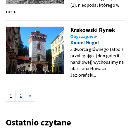
(1), nieopodal którego w
roku...
Krakowski Rynek
Obyczajowe
Daniel Nogal
Z dworca głównego (albo z
przylegającej doń galerii
handlowej) wychodzimy na
plac Jana Nowaka
Jeziorański...
1
2
Ostatnio czytane