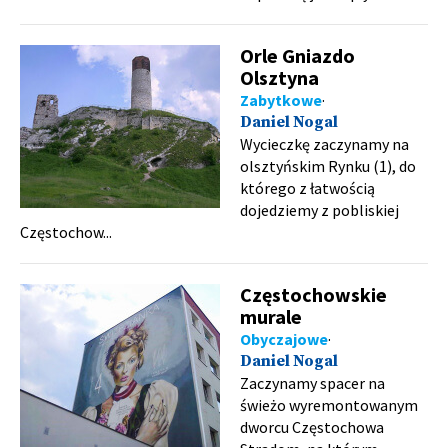
Orle Gniazdo
Olsztyna
Zabytkowe
Daniel Nogal
Wycieczkę zaczynamy na
olsztyńskim Rynku (1), do
którego z łatwością
dojedziemy z pobliskiej
Częstochow...
Częstochowskie
murale
Obyczajowe
Daniel Nogal
Zaczynamy spacer na
świeżo wyremontowanym
dworcu Częstochowa