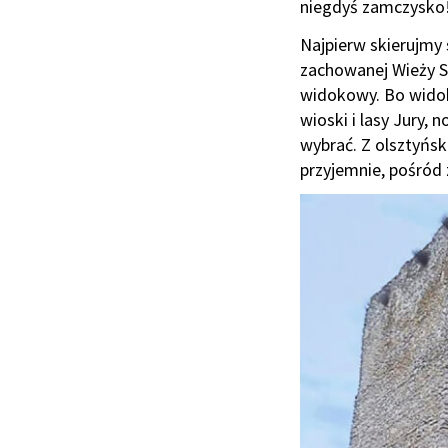
niegdyś zamczysko
Najpierw skierujmy s
zachowanej Wieży S
widokowy. Bo widok
wioski i lasy Jury, n
wybrać. Z olsztyńsk
przyjemnie, pośród 