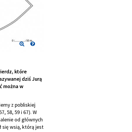
ierdz, które
azywanej dziś Jurą
ać można w
iemy z pobliskiej
 58, 59 i 67). W
dalenie od głównych
się wsią, którą jest