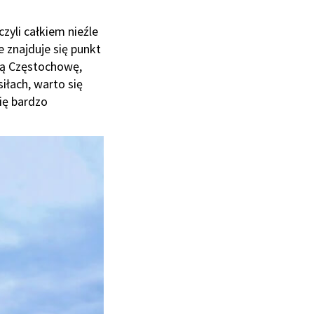
czyli całkiem nieźle
e znajduje się punkt
łą Częstochowę,
siłach, warto się
ię bardzo