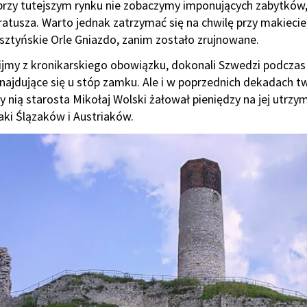
 przy tutejszym rynku nie zobaczymy imponujących zabytków, 
 ratusza. Warto jednak zatrzymać się na chwilę przy makieci
lsztyńskie Orle Gniazdo, zanim zostało zrujnowane.
jmy z kronikarskiego obowiązku, dokonali Szwedzi podczas 
najdujące się u stóp zamku. Ale i w poprzednich dekadach tw
y nią starosta Mikołaj Wolski żałował pieniędzy na jej utrzym
aki Ślązaków i Austriaków.