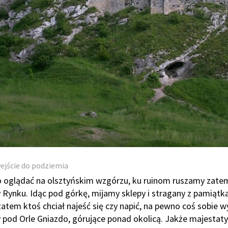
ejście do podziemia
co oglądać na olsztyńskim wzgórzu, ku ruinom ruszamy zate
y Rynku. Idąc pod górkę, mijamy sklepy i stragany z pamiątka
zatem ktoś chciał najeść się czy napić, na pewno coś sobie w
 pod Orle Gniazdo, górujące ponad okolicą. Jakże majestaty