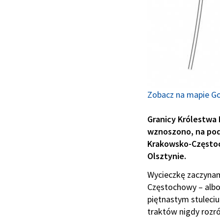
Zobacz na mapie G
Granicy Królestwa 
wznoszono, na podo
Krakowsko-Częstoc
Olsztynie.
Wycieczkę zaczyna
Częstochowy – albo
piętnastym stuleci
traktów nigdy rozró