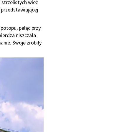
strzelistych wież
e przedstawiającej
potopu, paląc przy
ierdza niszczała
anie. Swoje zrobiły