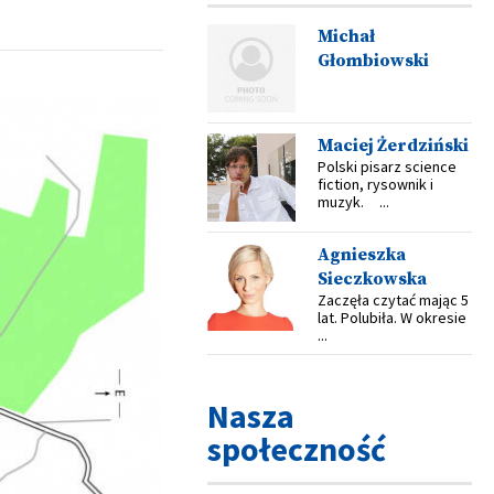
Michał
Głombiowski
Maciej Żerdziński
Polski pisarz science
fiction, rysownik i
muzyk. ...
Agnieszka
Sieczkowska
Zaczęła czytać mając 5
lat. Polubiła. W okresie
...
Nasza
społeczność