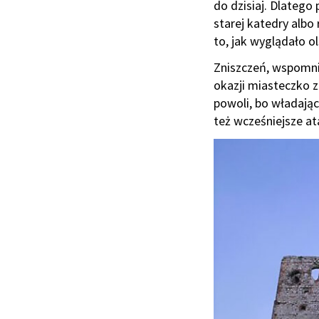
do dzisiaj. Dlatego
starej katedry albo
to, jak wyglądało o
Zniszczeń, wspomni
okazji miasteczko z
powoli, bo władając
też wcześniejsze at