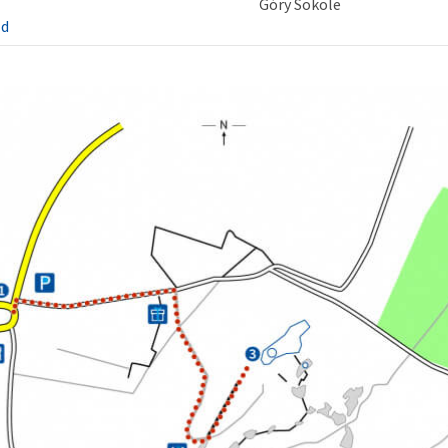
Góry Sokole
zd