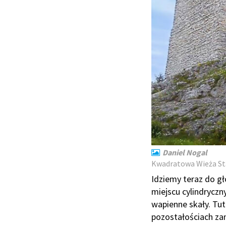
Daniel Nogal
Kwadratowa Wieża Sta
Idziemy teraz do g
miejscu cylindryczn
wapienne skały. Tut
pozostałościach za