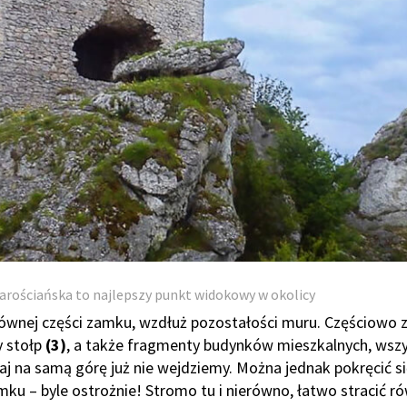
rościańska to najlepszy punkt widokowy w okolicy
łównej części zamku, wzdłuż pozostałości muru. Częściowo 
y stołp
(3)
, a także fragmenty budynków mieszkalnych, wsz
aj na samą górę już nie wejdziemy. Można jednak pokręcić s
mku – byle ostrożnie! Stromo tu i nierówno, łatwo stracić 