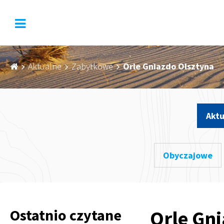
Aktualne
Zabytkowe
Orle Gniazdo Olsztyna
Aktu
Obyczajowe
Ostatnio czytane
Orle Gn