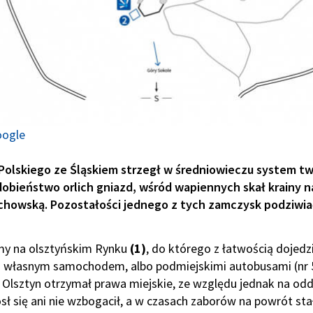
oogle
Polskiego ze Śląskiem strzegł w średniowieczu system tw
bieństwo orlich gniazd, wśród wapiennych skał krainy n
howską. Pozostałości jednego z tych zamczysk podziwi
my na olsztyńskim Rynku
(1)
, do którego z łatwością dojedz
 własnym samochodem, albo podmiejskimi autobusami (nr 57,
u Olsztyn otrzymał prawa miejskie, ze względu jednak na od
sł się ani nie wzbogacił, a w czasach zaborów na powrót stał 