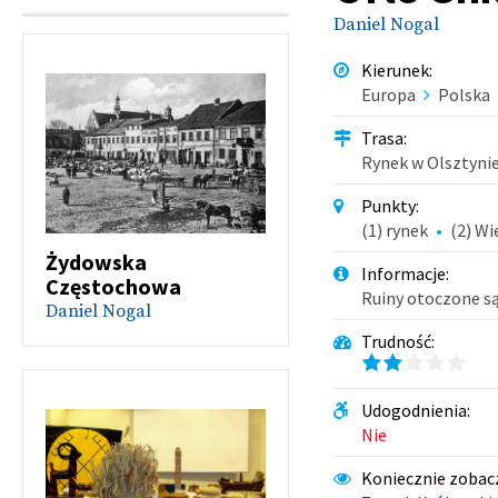
Daniel Nogal
Kierunek
:
Europa
Polska
Trasa
:
Rynek w Olsztyni
Punkty
:
(1) rynek
(2) Wi
Żydowska
Informacje
:
Częstochowa
Ruiny otoczone s
Daniel Nogal
Trudność
:
Udogodnienia
:
Nie
Koniecznie zobac