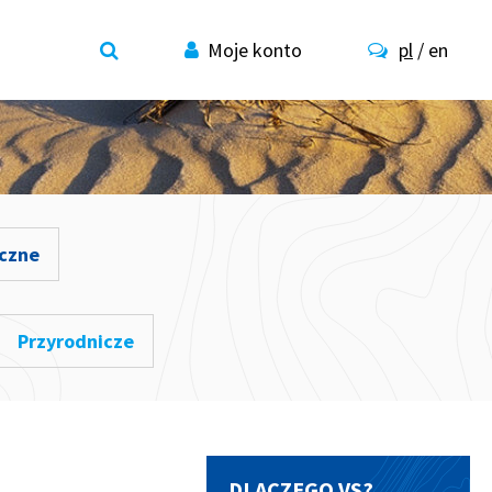
Moje konto
pl
/
en
czne
Przyrodnicze
DLACZEGO VS?