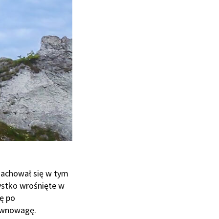
zachował się w tym
ystko wrośnięte w
ię po
równowagę.