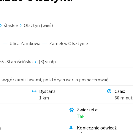
śląskie
Olsztyn (wieś)
e
Ulica Zamkowa
Zamek w Olsztynie
eża Starościńska
(3) stołp
ą wzgórzami i lasami, po których warto pospacerować
Dystans
:
Czas
:
1 km
60 minut
Zwierzęta
:
Tak
z
:
Koniecznie odwiedź
: